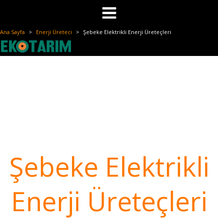
Skip
to
content
Ana Sayfa
Enerji Üreteci
Şebeke Elektrikli Enerji Üreteçleri
Şebeke Elektrikli
Enerji Üreteçleri